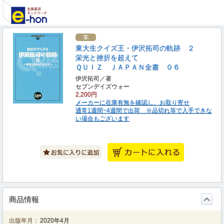
東大生クイズ王・伊沢拓司の軌跡 ２
栄光と挫折を超えて
ＱＵＩＺ ＪＡＰＡＮ全書 ０６
伊沢拓司／著
セブンデイズウォー
2,200円
メーカーに在庫有無を確認し、お取り寄せ
通常1週間~4週間で出荷 ※品切れ等で入手できな
い場合もございます
商品情報
出版年月：
2020年4月