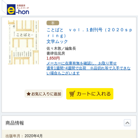
ことばと ｖｏｌ．１創刊号（２０２０ｓｐ
ｒｉｎｇ）
文学ムック
佐々木敦／編集長
書肆侃侃房
1,650円
メーカーに在庫有無を確認し、お取り寄せ
通常1週間~4週間で出荷 ※品切れ等で入手できな
い場合もございます
商品情報
出版年月：
2020年4月