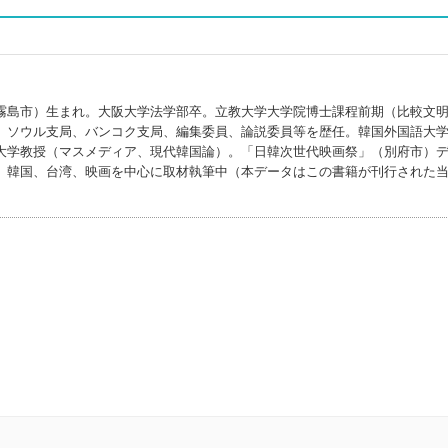
霧島市）生まれ。大阪大学法学部卒。立教大学大学院博士課程前期（比較文
、ソウル支局、バンコク支局、編集委員、論説委員等を歴任。韓国外国語大
大学教授（マスメディア、現代韓国論）。「日韓次世代映画祭」（別府市）
、韓国、台湾、映画を中心に取材執筆中（本データはこの書籍が刊行された