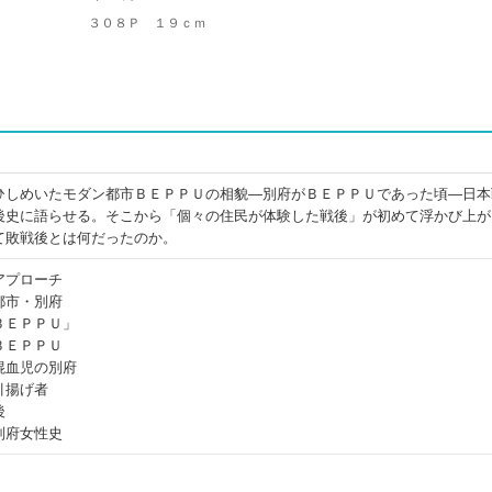
３０８Ｐ １９ｃｍ
ひしめいたモダン都市ＢＥＰＰＵの相貌―別府がＢＥＰＰＵであった頃―日本
後史に語らせる。そこから「個々の住民が体験した戦後」が初めて浮かび上が
て敗戦後とは何だったのか。
アプローチ
都市・別府
ＢＥＰＰＵ」
ＢＥＰＰＵ
混血児の別府
引揚げ者
後
別府女性史