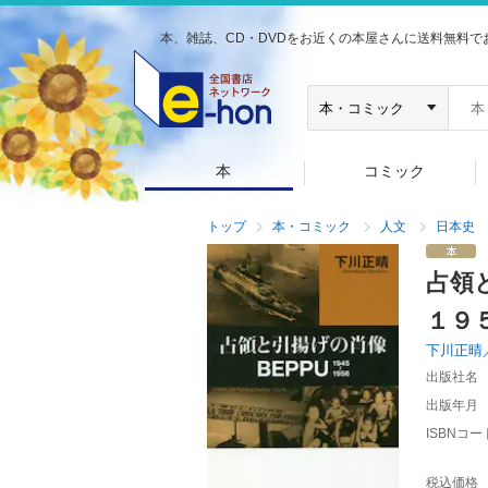
本、雑誌、CD・DVDをお近くの本屋さんに送料無料で
本
コミック
トップ
本・コミック
人文
日本史
占領
１９
下川正晴
出版社名
出版年月
ISBNコー
税込価格