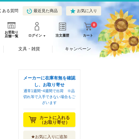
くある質問
最近見た商品
お気に入り
0
お受取り
ログイン
注文履歴
カート
店舗一覧
文具・雑貨
キャンペーン
メーカーに在庫有無を確認
し、お取り寄せ
通常1週間~4週間で出荷 ※品
切れ等で入手できない場合もご
ざいます
カートに入れる
（お取り寄せ）
★お気に入りに追加