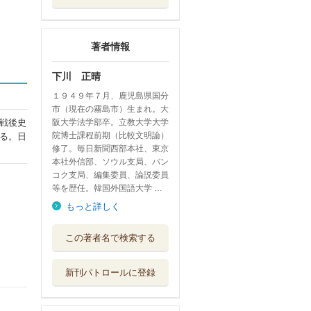
著者情報
下川 正晴
１９４９年７月、鹿児島県国分
市（現在の霧島市）生まれ。大
阪大学法学部卒。立教大学大学
戦後史
院博士課程前期（比較文明論）
る。日
修了。毎日新聞西部本社、東京
本社外信部、ソウル支局、バン
コク支局、編集委員、論説委員
等を歴任。韓国外国語大学 …
もっと詳しく
ポン・ジュノ 韓
この著者名で検索する
国映画の怪物
毎日新聞出版
新刊パトロールに登録
日本統治下の朝鮮
シネマ群像 戦...
弦書房