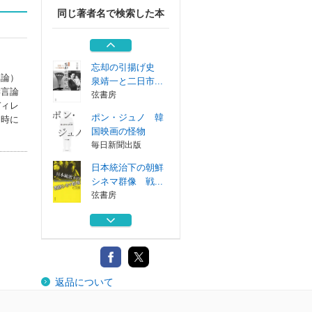
同じ著者名で検索した本
忘却の引揚げ史
泉靖一と二日市...
弦書房
忘却の引揚げ史
明論）
泉靖一と二日市...
学言論
弦書房
ディレ
ポン・ジュノ 韓
当時に
国映画の怪物
毎日新聞出版
日本統治下の朝鮮
シネマ群像 戦...
弦書房
忘却の引揚げ史
泉靖一と二日市...
弦書房
忘却の引揚げ史
返品について
泉靖一と二日市...
弦書房