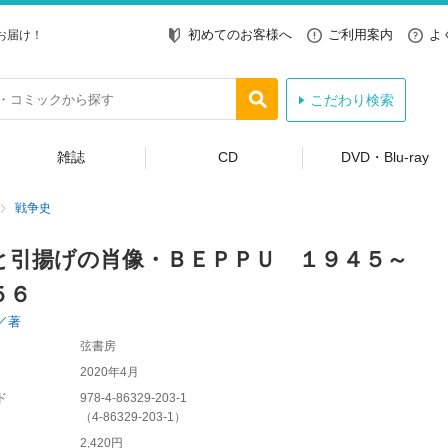
初めてのお客様へ
ご利用案内
よ
お届け！
こだわり検索
雑誌
CD
DVD・Blu-ray
戦争史
と引揚げの肖像・ＢＥＰＰＵ １９４５～
５６
／著
弦書房
2020年4月
ド
978-4-86329-203-1
（
4-86329-203-1
）
2,420円