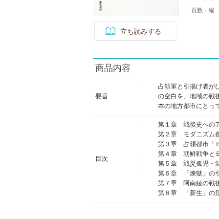
頁数・縦
立ち読みする
商品内容
占領軍と引揚げ者が
要旨
の空白を、地域の戦
本の地方都市にとっ
第１章 戦後史への
第２章 モダニズム
第３章 占領都市「
第４章 朝鮮戦争と
目次
第５章 戦災孤児・
第６章 「煉獄」の
第７章 阿南綾の戦
第８章 「新生」の