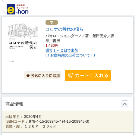
コロナの時代の僕ら
パオロ・ジョルダーノ／著 飯田亮介／訳
早川書房
1,430円
通常１～２日で出荷
(！お盆時期の出荷について！)
商品情報
出版年月：
2020年4月
ISBNコード：
978-4-15-209945-7
(
4-15-209945-3
)
頁数・縦：
１２６Ｐ ２０ｃｍ