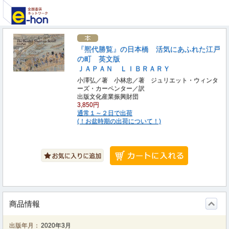
『熈代勝覧』の日本橋 活気にあふれた江戸
の町 英文版
ＪＡＰＡＮ ＬＩＢＲＡＲＹ
小澤弘／著 小林忠／著 ジュリエット・ウィンタ
ーズ・カーペンター／訳
出版文化産業振興財団
3,850円
通常１～２日で出荷
(！お盆時期の出荷について！)
商品情報
出版年月：
2020年3月