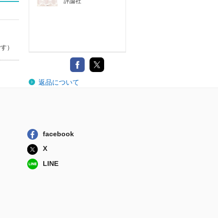
評論社
です）
返品について
facebook
X
LINE