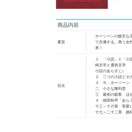
商品内容
ホーソーンの饒舌な
要旨
で共通する。商う女
界！
１ 「小説」と「小説
純文学と通俗文学
小説のあらすじ）
２ 二つの小説とそ
３ Ｎ．ホーソーン
目次
二 小さな陳列窓
三 最初の顧客 ほ
４ 徳田秋声「あら
十三～十六章 実家
十七～二十二章 婚