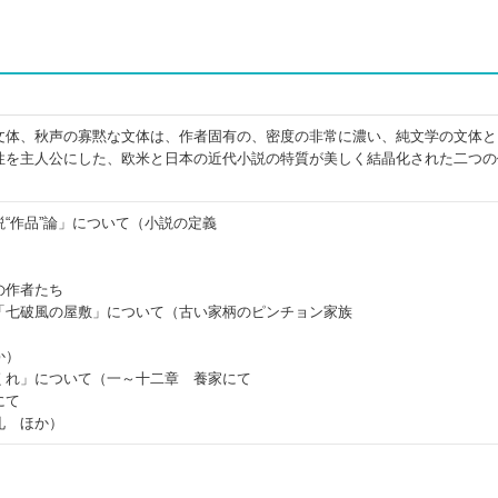
文体、秋声の寡黙な文体は、作者固有の、密度の非常に濃い、純文学の文体と
性を主人公にした、欧米と日本の近代小説の特質が美しく結晶化された二つの
“作品”論」について（小説の定義
の作者たち
「七破風の屋敷」について（古い家柄のピンチョン家族
か）
くれ」について（一～十二章 養家にて
にて
礼 ほか）