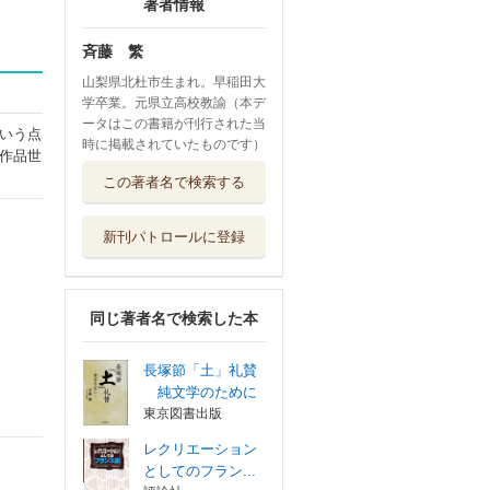
著者情報
斉藤 繁
山梨県北杜市生まれ。早稲田大
学卒業。元県立高校教諭（本デ
ータはこの書籍が刊行された当
いう点
時に掲載されていたものです）
作品世
この著者名で検索する
新刊パトロールに登録
同じ著者名で検索した本
長塚節「土」礼賛
純文学のために
東京図書出版
レクリエーション
としてのフラン...