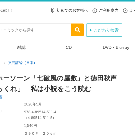
初めてのお客様へ
ご利用案内
よ
お届け！
こだわり検索
雑誌
CD
DVD・Blu-ray
文芸評論（日本）
ホーソーン「七破風の屋敷」と徳田秋声
らくれ」 私は小説をこう読む
著
2020年5月
ド
978-4-89514-511-4
（
4-89514-511-5
）
1,540円
３９０Ｐ ２０ｃｍ