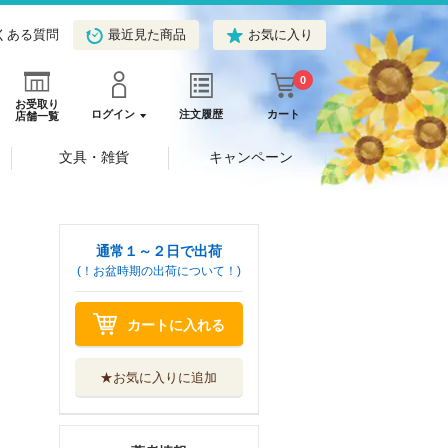
くある質問
最近見た商品
お気に入り
0
お受取り
ログイン
注文履歴
カート
店舗一覧
文具・雑貨
キャンペーン
通常１～２日で出荷
(！お盆時期の出荷について！)
カートに入れる
★お気に入りに追加