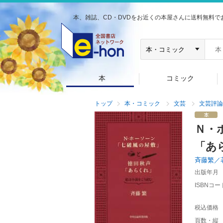
本、雑誌、CD・DVDをお近くの本屋さんに送料無料で
本
コミック
トップ
本・コミック
文芸
文芸評論
Ｎ・
「あ
斉藤繁／
出版年月
ISBNコー
税込価格
頁数・縦