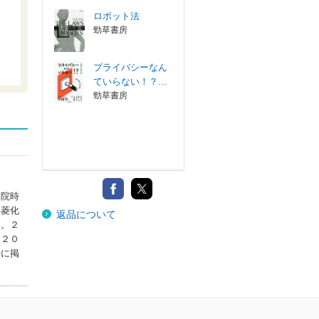
ロボット法
勁草書房
プライバシーなん
ていらない！？...
勁草書房
学院時
三菱化
返品について
う。２
て２０
時に掲