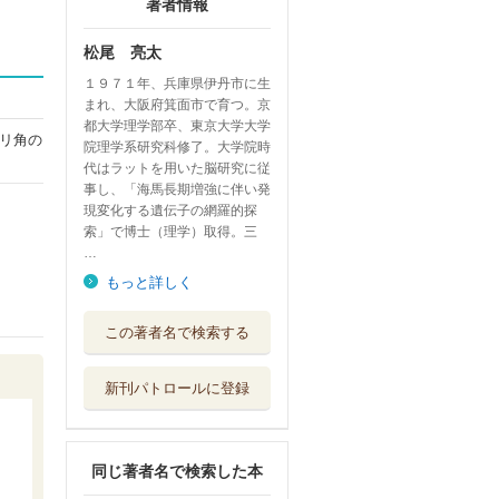
著者情報
松尾 亮太
１９７１年、兵庫県伊丹市に生
まれ、大阪府箕面市で育つ。京
都大学理学部卒、東京大学大学
リ角の
院理学系研究科修了。大学院時
代はラットを用いた脳研究に従
事し、「海馬長期増強に伴い発
現変化する遺伝子の網羅的探
索」で博士（理学）取得。三
…
もっと詳しく
この著者名で検索する
新刊パトロールに登録
同じ著者名で検索した本