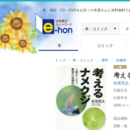
本、雑誌、CD・DVDをお近くの本屋さんに送料無料で
本
コミック
トップ
本・コミック
理学
生物学
考え
松尾亮太
出版社名
出版年月
ISBNコー
税込価格
頁数・縦