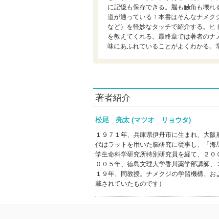
に記憶も保存できる。脳も触角も壊れ
道が通っている！本書はそんなナメク
など）を軽妙なタッチで紹介する。ヒ
を教えてくれる。最終章では著者のナ
味にあふれていることがよくわかる。
著者紹介
松尾 亮太 (マツオ リョウタ)
１９７１年、兵庫県伊丹市に生まれ、大阪
代はラットを用いた脳研究に従事し、「海
学生命科学研究所特別研究員を経て、２０
００５年、徳島文理大学香川薬学部講師、
１９年、同教授。ナメクジの学習機構、お
載されていたものです）