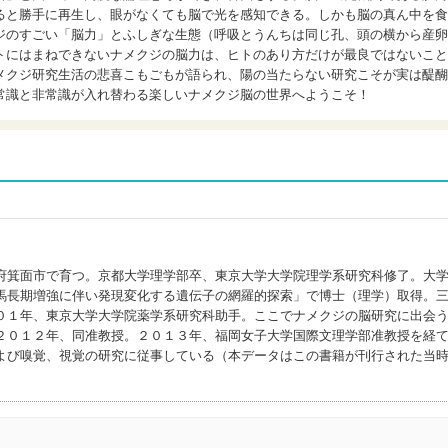
ると勝手に再生し、眼がなくても脳で光を感知できる。しかも脳の真ん中を食
ジのすごい「脳力」とふしぎな生態（呼吸とうんちは同じ孔、頭の横から産卵
トにはまねできないナメクジの脳力は、ヒトのあり方だけが最良ではないこと
メクジ研究生活の悲喜こもごもが語られ、陽の当たらない研究こそが実は醍醐
常識と非常識が入れ替わる楽しいナメクジ脳の世界へようこそ！
府箕面市で育つ。京都大学理学部卒、東京大学大学院理学系研究科修了。大
馬長期増強に伴い発現変化する遺伝子の網羅的探索」で博士（理学）取得。
０１年、東京大学大学院薬学系研究科助手。ここでナメクジの脳研究に出会
２０１２年、同准教授。２０１３年、福岡女子大学国際文理学部准教授を経
よび嗅覚、視覚の研究に従事している（本データはこの書籍が刊行された当