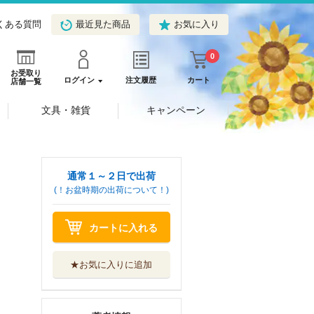
くある質問
最近見た商品
お気に入り
0
お受取り
ログイン
注文履歴
カート
店舗一覧
文具・雑貨
キャンペーン
通常１～２日で出荷
(！お盆時期の出荷について！)
カートに入れる
★お気に入りに追加