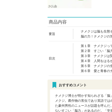
商品内容
ナメクジは脳も生態
要旨
脳の力！ナメクジの
第１章 ナメクジっ
第２章 すごい「脳
第３章 ナメクジは
目次
第４章 人間をはる
第５章 ナメクジの
第６章 愛と青春の
おすすめコメント
ナメクジ博士が明かす知られざる「脳
メクジ。農作物の害虫であり英語では
た豪州男性のニュースが話題を呼んだ
ないすごい「脳力」があるのだ。「学