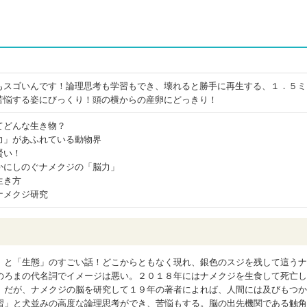
もスゴいんです！論理思考も学習もでき、壊れると勝手に再生する、１．５ミ
苦悩する姿にびっくり！頭の横からの産卵にどっきり！
てどんな生き物？
力」があふれている動物界
賢い！
かにしのぐナメクジの「脳力」
生き方
ナメクジ研究
」と「生態」のすごい話！どこからともなく現れ、銀色のスジを残して這うナ
のろまの代名詞でイメージは悪い。２０１８年にはナメクジを生食して死亡し
。だが、ナメクジの脳を研究して１９年の著者によれば、人間には及びもつか
習」と犬並みの高度な論理思考ができ、苦悩もする。脳の出先機関である触角