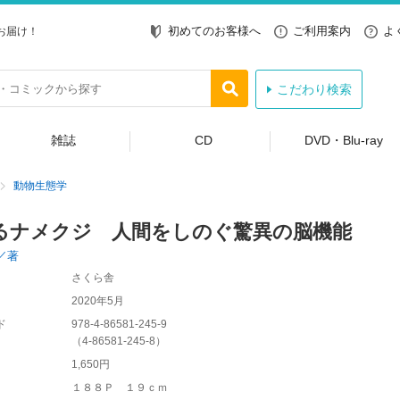
初めてのお客様へ
ご利用案内
よ
お届け！
こだわり検索
雑誌
CD
DVD・Blu-ray
動物生態学
るナメクジ 人間をしのぐ驚異の脳機能
／著
さくら舎
2020年5月
ド
978-4-86581-245-9
（
4-86581-245-8
）
1,650円
１８８Ｐ １９ｃｍ