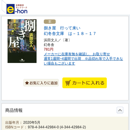
捌き屋 行って来い
幻冬舎文庫 は－１８－１７
浜田文人／〔著〕
幻冬舎
781円
メーカーに在庫有無を確認し、お取り寄せ
通常1週間~4週間で出荷 ※品切れ等で入手できな
い場合もございます
商品情報
出版年月：
2020年5月
ISBNコード：
978-4-344-42984-0
(
4-344-42984-2
)