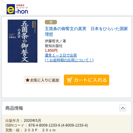
五箇条の御誓文の真実 日本をひらいた国家
理想
伊藤哲夫／著
致知出版社
1,650円
通常１～２日で出荷
(！お盆時期の出荷について！)
商品情報
出版年月：
2020年5月
ISBNコード：
978-4-8009-1233-6
(
4-8009-1233-4
)
頁数・縦：
２０３Ｐ ２０ｃｍ