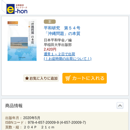
平和研究 第５４号
「沖縄問題」の本質
日本平和学会／編
早稲田大学出版部
2,420円
通常１～２日で出荷
(！お盆時期の出荷について！)
商品情報
出版年月：
2020年5月
ISBNコード：
978-4-657-20009-9
(
4-657-20009-7
)
頁数・縦：
２０４Ｐ ２１ｃｍ