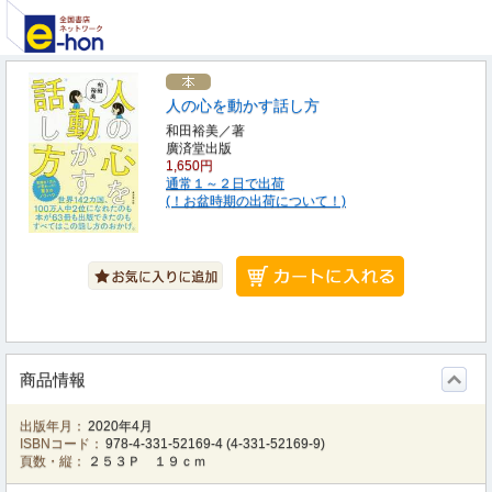
人の心を動かす話し方
和田裕美／著
廣済堂出版
1,650円
通常１～２日で出荷
(！お盆時期の出荷について！)
商品情報
出版年月：
2020年4月
ISBNコード：
978-4-331-52169-4
(
4-331-52169-9
)
頁数・縦：
２５３Ｐ １９ｃｍ