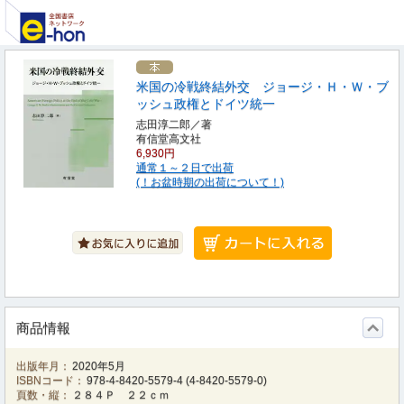
米国の冷戦終結外交 ジョージ・Ｈ・Ｗ・ブ
ッシュ政権とドイツ統一
志田淳二郎／著
有信堂高文社
6,930円
通常１～２日で出荷
(！お盆時期の出荷について！)
商品情報
出版年月：
2020年5月
ISBNコード：
978-4-8420-5579-4
(
4-8420-5579-0
)
頁数・縦：
２８４Ｐ ２２ｃｍ