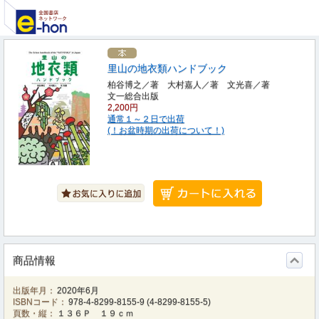
里山の地衣類ハンドブック
柏谷博之／著 大村嘉人／著 文光喜／著
文一総合出版
2,200円
通常１～２日で出荷
(！お盆時期の出荷について！)
商品情報
出版年月：
2020年6月
ISBNコード：
978-4-8299-8155-9
(
4-8299-8155-5
)
頁数・縦：
１３６Ｐ １９ｃｍ