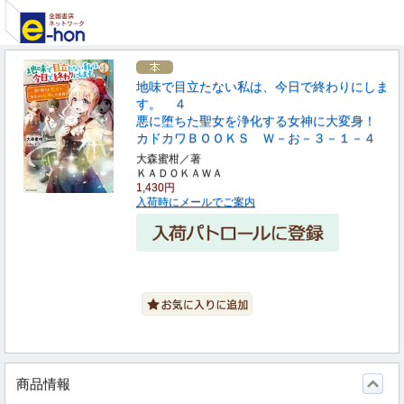
地味で目立たない私は、今日で終わりにしま
す。 ４
悪に堕ちた聖女を浄化する女神に大変身！
カドカワＢＯＯＫＳ Ｗ－お－３－１－４
大森蜜柑／著
ＫＡＤＯＫＡＷＡ
1,430円
入荷時にメールでご案内
商品情報