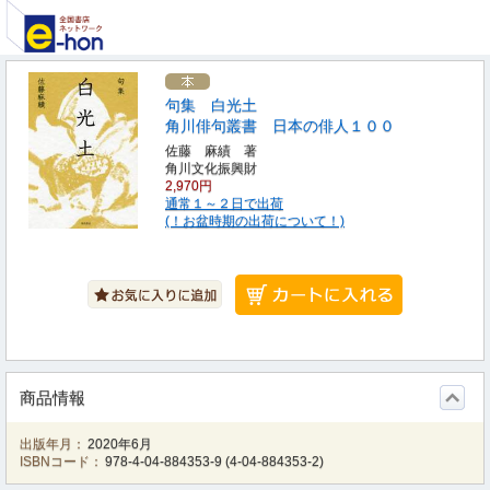
句集 白光土
角川俳句叢書 日本の俳人１００
佐藤 麻績 著
角川文化振興財
2,970円
通常１～２日で出荷
(！お盆時期の出荷について！)
商品情報
出版年月：
2020年6月
ISBNコード：
978-4-04-884353-9
(
4-04-884353-2
)