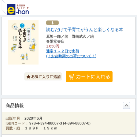
読むだけで子育てがうんと楽しくなる本
原坂一郎／著 野崎武久／絵
春陽堂書店
1,650円
通常１～２日で出荷
(！お盆時期の出荷について！)
商品情報
出版年月：
2020年6月
ISBNコード：
978-4-394-88007-3
(
4-394-88007-6
)
頁数・縦：
１９９Ｐ １９ｃｍ