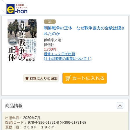
朝鮮戦争の正体 なぜ戦争協力の全貌は隠さ
れたのか
孫崎享／著
祥伝社
1,760円
通常１～２日で出荷
(！お盆時期の出荷について！)
商品情報
出版年月：
2020年7月
ISBNコード：
978-4-396-61731-8
(
4-396-61731-3
)
頁数・縦：
２６８Ｐ １９ｃｍ