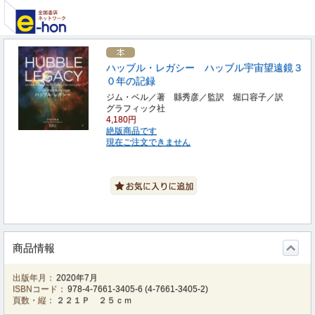
ハッブル・レガシー ハッブル宇宙望遠鏡３
０年の記録
ジム・ベル／著 縣秀彦／監訳 堀口容子／訳
グラフィック社
4,180円
絶版商品です
現在ご注文できません
商品情報
出版年月：
2020年7月
ISBNコード：
978-4-7661-3405-6
(
4-7661-3405-2
)
頁数・縦：
２２１Ｐ ２５ｃｍ