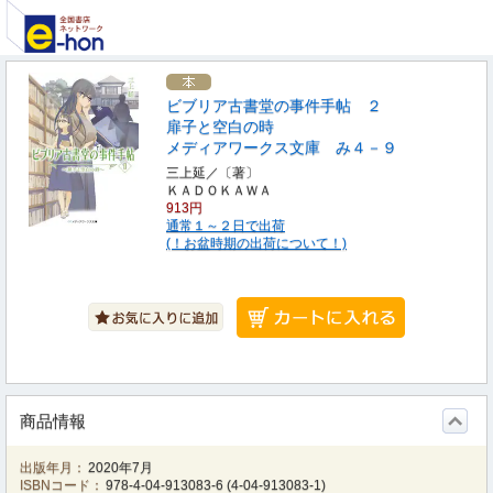
ビブリア古書堂の事件手帖 ２
扉子と空白の時
メディアワークス文庫 み４－９
三上延／〔著〕
ＫＡＤＯＫＡＷＡ
913円
通常１～２日で出荷
(！お盆時期の出荷について！)
商品情報
出版年月：
2020年7月
ISBNコード：
978-4-04-913083-6
(
4-04-913083-1
)