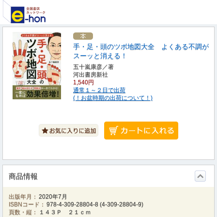
手・足・頭のツボ地図大全 よくある不調が
スーッと消える！
五十嵐康彦／著
河出書房新社
1,540円
通常１～２日で出荷
(！お盆時期の出荷について！)
商品情報
出版年月：
2020年7月
ISBNコード：
978-4-309-28804-8
(
4-309-28804-9
)
頁数・縦：
１４３Ｐ ２１ｃｍ