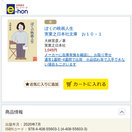
ぼくの映画人生
実業之日本社文庫 お１０－１
大林宣彦／著
実業之日本社
1,045円
メーカーに在庫有無を確認し、お取り寄せ
通常1週間~4週間で出荷 ※品切れ等で入手できな
い場合もございます
商品情報
出版年月：
2020年7月
ISBNコード：
978-4-408-55603-1
(
4-408-55603-3
)