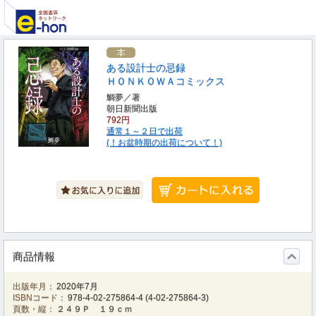
ある設計士の忌録
ＨＯＮＫＯＷＡコミックス
鯛夢／著
朝日新聞出版
792円
通常１～２日で出荷
(！お盆時期の出荷について！)
商品情報
出版年月：
2020年7月
ISBNコード：
978-4-02-275864-4
(
4-02-275864-3
)
頁数・縦：
２４９Ｐ １９ｃｍ