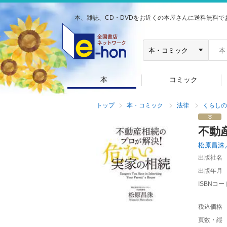
本、雑誌、CD・DVDをお近くの本屋さんに送料無料で
本
コミック
トップ
本・コミック
法律
くらしの
不動
松原昌洙
出版社名
出版年月
ISBNコー
税込価格
頁数・縦