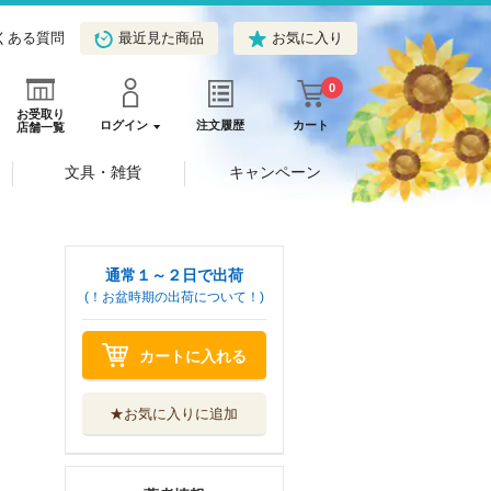
くある質問
最近見た商品
お気に入り
0
お受取り
ログイン
注文履歴
カート
店舗一覧
文具・雑貨
キャンペーン
通常１～２日で出荷
(！お盆時期の出荷について！)
カートに入れる
★お気に入りに追加