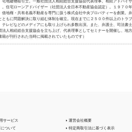
。宅地建物取引士。一般社団法人相続総合支援協会代表理事。相続アドバイ
）。住宅ローンアドバイザー（社団法人全日本不動産協会認定）。１９７０
、借地権・共有名義不動産を専門に扱う株式会社中央プロパティーを創業。
とともに問題解決に取り組む体制を確立。現在までに２５００件以上のトラ
、テレビなどのメディアにも取り上げられ多数出演。また、弁護士、司法書
団法人相続総合支援協会を立ち上げ、代表理事としてセミナーを開催し、地
書籍が刊行された当時に掲載されていたものです）
用サービス
運営会社概要
店について
特定商取引法に基づく表示