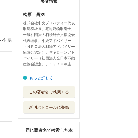
著者情報
松原 昌洙
株式会社中央プロパティー代表
取締役社長。宅地建物取引士。
一般社団法人相続総合支援協会
ルに焦
代表理事。相続アドバイザー
（ＮＰＯ法人相続アドバイザー
協議会認定）。住宅ローンアド
バイザー（社団法人全日本不動
産協会認定）。１９７０年生
…
もっと詳しく
この著者名で検索する
新刊パトロールに登録
同じ著者名で検索した本