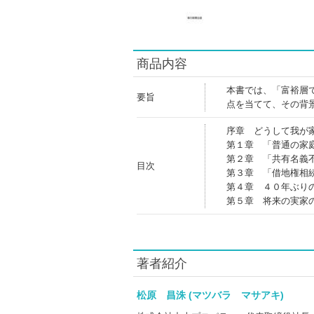
商品内容
本書では、「富裕層
要旨
点を当てて、その背
序章 どうして我が
第１章 「普通の家
第２章 「共有名義
目次
第３章 「借地権相
第４章 ４０年ぶり
第５章 将来の実家
著者紹介
松原 昌洙 (マツバラ マサアキ)