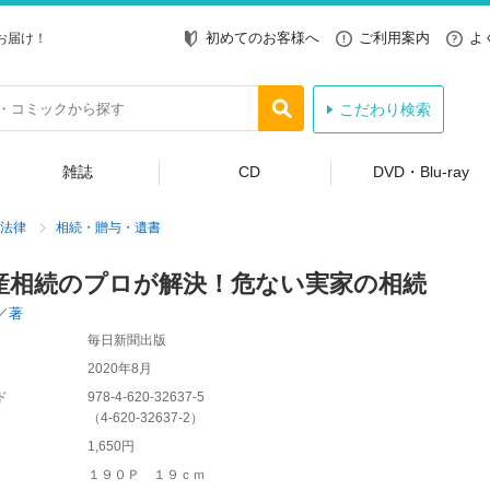
初めてのお客様へ
ご利用案内
よ
お届け！
こだわり検索
雑誌
CD
DVD・Blu-ray
法律
相続・贈与・遺書
産相続のプロが解決！危ない実家の相続
／著
毎日新聞出版
2020年8月
ド
978-4-620-32637-5
（
4-620-32637-2
）
1,650円
１９０Ｐ １９ｃｍ