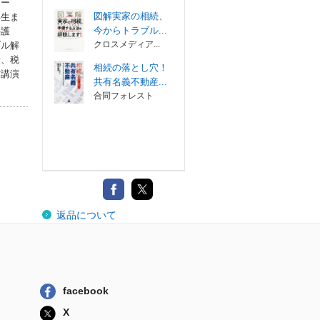
ザー
図解実家の相続、
年生ま
今からトラブル...
弁護
クロスメディア...
ブル解
士、税
相続の落とし穴！
方講演
共有名義不動産...
合同フォレスト
返品について
facebook
X