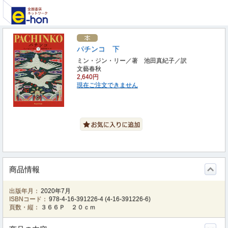
パチンコ 下
ミン・ジン・リー／著 池田真紀子／訳
文藝春秋
2,640円
現在ご注文できません
商品情報
出版年月：
2020年7月
ISBNコード：
978-4-16-391226-4
(
4-16-391226-6
)
頁数・縦：
３６６Ｐ ２０ｃｍ