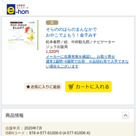
そらののはらのまんなかで
おやこでよもう！金子みすゞ
松本春野／絵 中村勘九郎／ナビゲーター
ジュラ出版局
1,320円
メーカーに在庫有無を確認し、お取り寄せ
通常1週間~4週間で出荷 ※品切れ等で入手できな
い場合もございます
商品情報
出版年月：
2020年7月
ISBNコード：
978-4-577-61006-0
(
4-577-61006-X
)