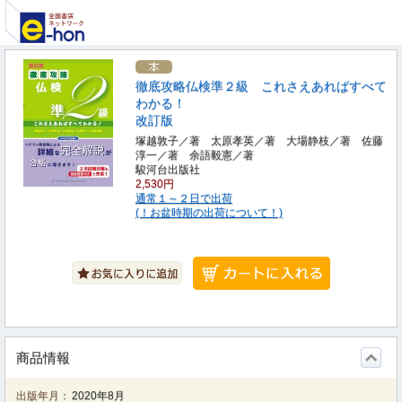
徹底攻略仏検準２級 これさえあればすべて
わかる！
改訂版
塚越敦子／著 太原孝英／著 大場静枝／著 佐藤
淳一／著 余語毅憲／著
駿河台出版社
2,530円
通常１～２日で出荷
(！お盆時期の出荷について！)
商品情報
出版年月：
2020年8月