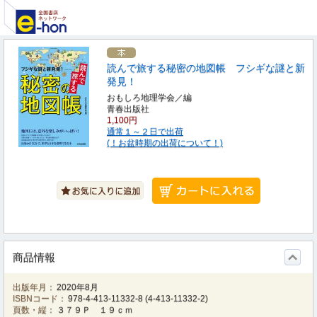
読んで旅する秘密の地図帳 フシギな謎と新
発見！
おもしろ地理学会／編
青春出版社
1,100円
通常１～２日で出荷
(！お盆時期の出荷について！)
商品情報
出版年月：
2020年8月
ISBNコード：
978-4-413-11332-8
(
4-413-11332-2
)
頁数・縦：
３７９Ｐ １９ｃｍ