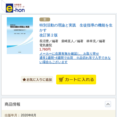
特別活動の理論と実践 生徒指導の機能を生
かす
改訂第２版
長沼豊／編著 柴崎直人／編著 林幸克／編著
電気書院
1,760円
メーカーに在庫有無を確認し、お取り寄せ
通常1週間~4週間で出荷 ※品切れ等で入手できな
い場合もございます
商品情報
出版年月：
2020年8月