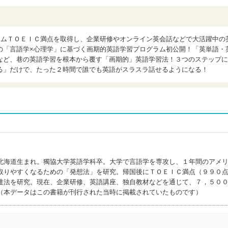
ラムＴＯＥＩＣ満点を取得し、企業研修やオンライン英会話などで大活躍中の
の「言語学×心理学」に基づく画期的英語学習プログラム初公開！「英単語・
など、巷の英語学習を根本から覆す「画期的」英語学習法！３つのステップに
る」だけで、たった２時間で誰でも英語がスラスラ話せるようになる！
北海道生まれ。獨協大学英語学科卒。大学で言語学を専攻し、１年間のアメ
取りやすくなるための「発想法」を研究。帰国後にＴＯＥＩＣ満点（９９０
達法を研究。現在、企業研修、英語講座、独自教材などを通じて、７，５０
（本データはこの書籍が刊行された当時に掲載されていたものです）