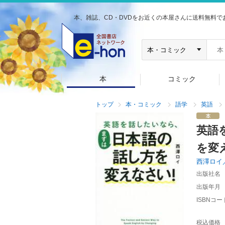
本、雑誌、CD・DVDをお近くの本屋さんに送料無料で
本
コミック
トップ
本・コミック
語学
英語
英語
を変
西澤ロイ
出版社名
出版年月
ISBNコー
税込価格