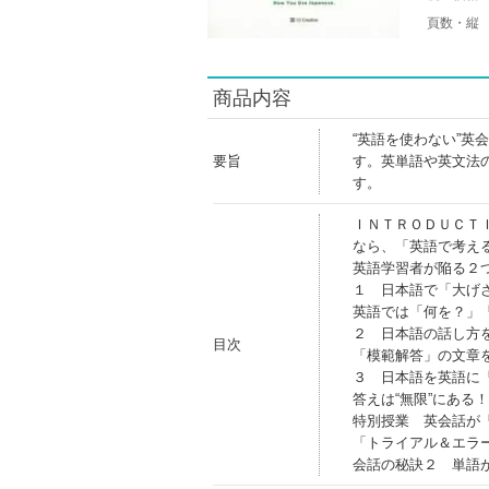
頁数・縦
商品内容
“英語を使わない”
要旨
す。英単語や英文法
す。
ＩＮＴＲＯＤＵＣＴ
なら、「英語で考え
英語学習者が陥る２つ
１ 日本語で「大げさ
英語では「何を？」
２ 日本語の話し方
目次
「模範解答」の文章
３ 日本語を英語に「
答えは“無限”にある
特別授業 英会話が
「トライアル＆エラ
会話の秘訣２ 単語