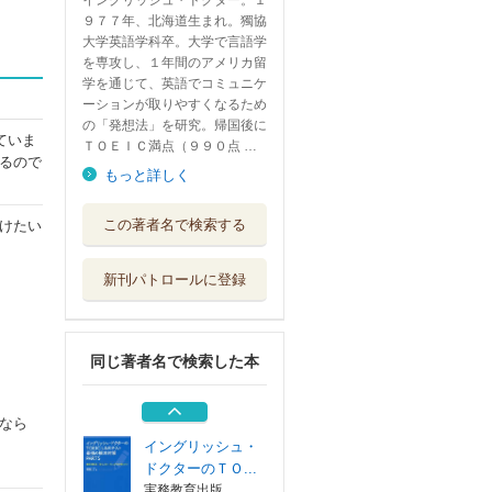
イングリッシュ・ドクター。１
９７７年、北海道生まれ。獨協
大学英語学科卒。大学で言語学
を専攻し、１年間のアメリカ留
学を通じて、英語でコミュニケ
ーションが取りやすくなるため
の「発想法」を研究。帰国後に
ていま
ＴＯＥＩＣ満点（９９０点 …
るので
もっと詳しく
頑張らない英単語
この著者名で検索する
けたい
記憶法
あさ出版
新刊パトロールに登録
頑張らない英会話
フレーズ
あさ出版
同じ著者名で検索した本
頑張らない基礎英
語
あさ出版
なら
イングリッシュ・
ドクターのＴＯ...
実務教育出版