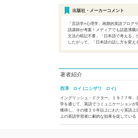
出版社・メーカーコメント
「言語学×心理学」画期的英語プログ
語講師が考案！メディアでも話題沸騰
文法の暗記不要」「日本語で考える」
したがって、「日本語の話し方を変え
著者紹介
西澤 ロイ (ニシザワ ロイ)
イングリッシュ・ドクター。１９７７年、
学を通じて、英語でコミュニケーションが
獲得し、その後２０年以上にわたり英語上
上の英語学習者に劇的な効果を促している