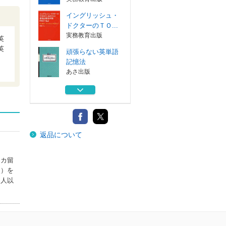
イングリッシュ・
ドクターのＴＯ...
実務教育出版
英
英
頑張らない英単語
記憶法
あさ出版
頑張らない英会話
フレーズ
あさ出版
頑張らない基礎英
返品について
語
あさ出版
リカ留
イングリッシュ・
点）を
ドクターのＴＯ...
０人以
実務教育出版
イングリッシュ・
ドクターのＴＯ...
実務教育出版