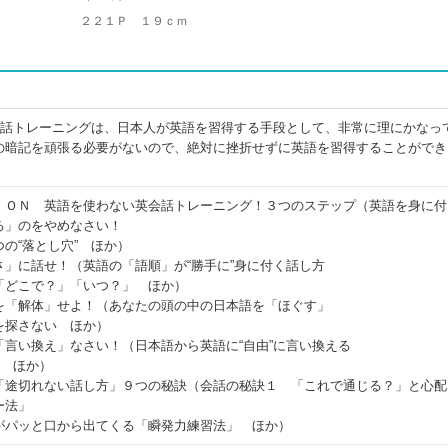
２２１Ｐ １９ｃｍ
英会話トレーニングは、日本人が英語を習得する手段として、非常に理にかなっ
の暗記を頑張る必要がないので、絶対に挫折せずに英語を習得することができ
ＩＯＮ 英語を使わない英会話トレーニング！３つのステップ（英語を身に付
る」のをやめなさい！
の“落とし穴” ほか）
」に話せ！（英語の「語順」が“勝手に”身に付く話し方
「どこで？」「いつ？」 ほか）
を「解体」せよ！（あなたの頭の中の日本語を「ほぐす」
を探さない ほか）
言い換え」なさい！（日本語から英語に“自由”に言い換える
！ ほか）
「途切れない話し方」９つの秘訣（会話の秘訣１ 「これで通じる？」と心配
ー法」
がパッと口から出てくる「瞬発力練習法」 ほか）