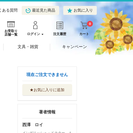
くある質問
最近見た商品
お気に入り
0
お受取り
ログイン
注文履歴
カート
店舗一覧
文具・雑貨
キャンペーン
現在ご注文できません
★お気に入りに追加
著者情報
西澤 ロイ