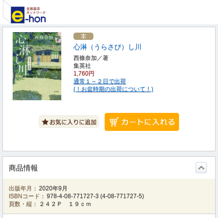
心淋（うらさび）し川
西條奈加／著
集英社
1,760円
通常１～２日で出荷
(！お盆時期の出荷について！)
商品情報
出版年月：
2020年9月
ISBNコード：
978-4-08-771727-3
(
4-08-771727-5
)
頁数・縦：
２４２Ｐ １９ｃｍ