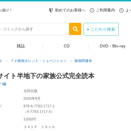
初めてのお客様へ
ご利用案内
よ
お届け！
こだわり検索
雑誌
CD
DVD・Blu-ray
ト
ＴＶ映画タレント・ミュージシャン
映画関連本
サイト半地下の家族公式完全読本
／編
太田出版
2020年9月
ド
978-4-7783-1717-1
（
4-7783-1717-3
）
3,850円
３４１Ｐ １９ｃｍ