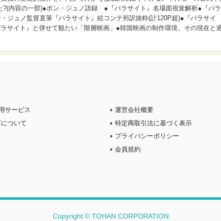
?(内容の一部)●ポン・ジュノ語録 ●『パラサイト』名場面視覚解析●『パラ
・ジュノ監督直筆『パラサイト』絵コンテ邦訳抜粋(計120P超)●『パラサイ
パラサイト』と併せて観たい「階層映画」●韓国映画の制作環境、その現在と
用サービス
運営会社概要
店について
特定商取引法に基づく表示
プライバシーポリシー
会員規約
Copyright © TOHAN CORPORATION