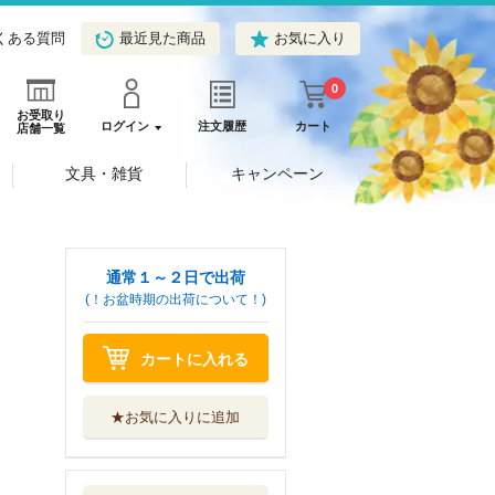
くある質問
最近見た商品
お気に入り
0
お受取り
ログイン
注文履歴
カート
店舗一覧
文具・雑貨
キャンペーン
通常１～２日で出荷
(！お盆時期の出荷について！)
カートに入れる
★お気に入りに追加