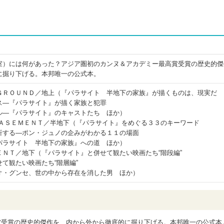
室）には何があった？アジア圏初のカンヌ＆アカデミー最高賞受賞の歴史的傑
に掘り下げる。本邦唯一の公式本。
ＧＲＯＵＮＤ／地上（『パラサイト 半地下の家族』が描くものは、現実だ
ス―『パラサイト』が描く家族と犯罪
ル―『パラサイト』のキャストたち ほか）
ＢＡＳＥＭＥＮＴ／半地下（『パラサイト』をめぐる３３のキーワード
析する―ポン・ジュノの企みがわかる１１の場面
パラサイト 半地下の家族』への道 ほか）
ＮＴ／地下（『パラサイト』と併せて観たい映画たち“階段編”
て観たい映画たち“階層編”
オ・グンセ、世の中から存在を消した男 ほか）
賞受賞の歴史的傑作を、内から外から徹底的に掘り下げる。本邦唯一の公式本