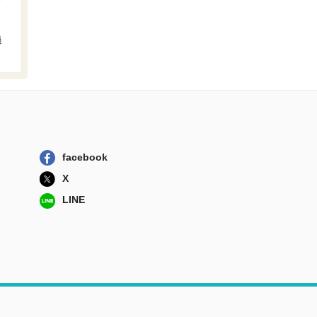
過
facebook
X
LINE