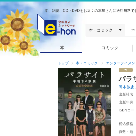
本、雑誌、CD・DVDをお近くの本屋さんに送料無料で
本
コミック
トップ
本・コミック
エンターテイメン
パラ
岡本敦史
出版社名
出版年月
ISBNコー
税込価格
頁数・縦