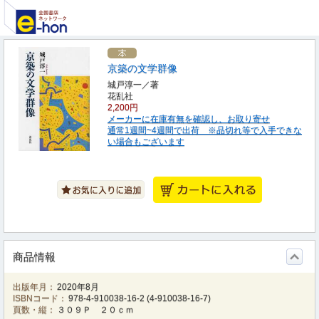
京築の文学群像
城戸淳一／著
花乱社
2,200円
メーカーに在庫有無を確認し、お取り寄せ
通常1週間~4週間で出荷 ※品切れ等で入手できな
い場合もございます
商品情報
出版年月：
2020年8月
ISBNコード：
978-4-910038-16-2
(
4-910038-16-7
)
頁数・縦：
３０９Ｐ ２０ｃｍ