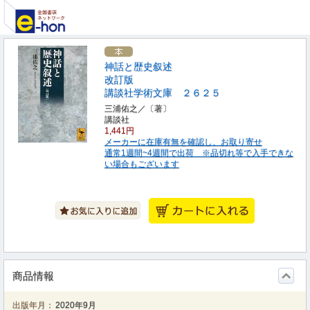
神話と歴史叙述
改訂版
講談社学術文庫 ２６２５
三浦佑之／〔著〕
講談社
1,441円
メーカーに在庫有無を確認し、お取り寄せ
通常1週間~4週間で出荷 ※品切れ等で入手できな
い場合もございます
商品情報
出版年月：
2020年9月