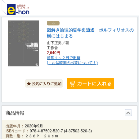
図解き論理的哲学史逍遙 ポルフィリオスの
樹にはじまる
山下正男／著
工作舎
2,640円
通常１～２日で出荷
(！お盆時期の出荷について！)
商品情報
出版年月：
2020年9月
ISBNコード：
978-4-87502-520-7
(
4-87502-520-3
)
頁数・縦：
２３６Ｐ ２０ｃｍ