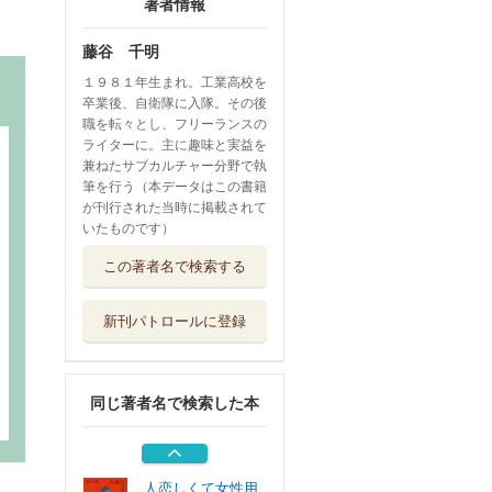
著者情報
藤谷 千明
１９８１年生まれ。工業高校を
卒業後、自衛隊に入隊。その後
職を転々とし、フリーランスの
ライターに。主に趣味と実益を
兼ねたサブカルチャー分野で執
筆を行う（本データはこの書籍
が刊行された当時に掲載されて
いたものです）
藤谷千明推し問答
この著者名で検索する
！あなたにとっ...
東京ニュース通...
新刊パトロールに登録
バンギャルちゃん
の老後 オタク...
ホーム社
同じ著者名で検索した本
オタク女子が、４
人で暮らしてみ...
幻冬舎
人恋しくて女性用