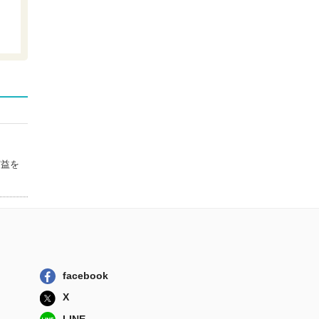
人で暮らしてみ...
幻冬舎コミックス
藤谷千明推し問答
！あなたにとっ...
東京ニュース通...
バンギャルちゃん
の老後 オタク...
ホーム社
オタク女子が、４
人で暮らしてみ...
実益を
幻冬舎
facebook
X
LINE