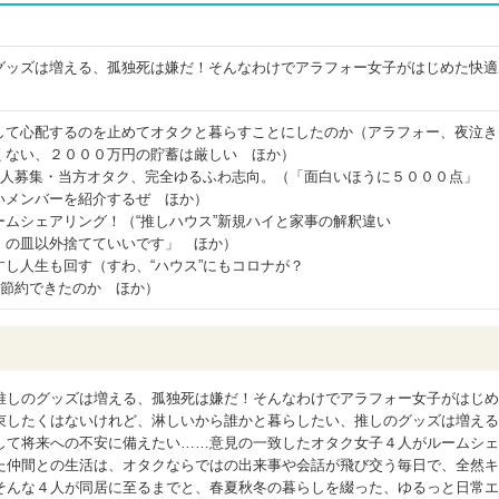
グッズは増える、孤独死は嫌だ！そんなわけでアラフォー女子がはじめた快適
して心配するのを止めてオタクと暮らすことにしたのか（アラフォー、夜泣き
くない、２０００万円の貯蓄は厳しい ほか）
同居人募集・当方オタク、完全ゆるふわ志向。（「面白いほうに５０００点」
いメンバーを紹介するぜ ほか）
ムシェアリング！（“推しハウス”新規ハイと家事の解釈違い
』の皿以外捨てていいです」 ほか）
し人生も回す（すわ、“ハウス”にもコロナが？
い節約できたのか ほか）
推しのグッズは増える、孤独死は嫌だ！そんなわけでアラフォー女子がはじめ
束したくはないけれど、淋しいから誰かと暮らしたい、推しのグッズは増える
して将来への不安に備えたい……意見の一致したオタク女子４人がルームシェ
た仲間との生活は、オタクならではの出来事や会話が飛び交う毎日で、全然キ
そんな４人が同居に至るまでと、春夏秋冬の暮らしを綴った、ゆるっと日常エ