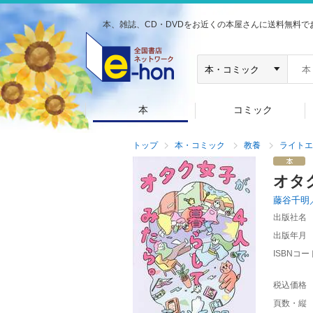
本、雑誌、CD・DVDをお近くの本屋さんに送料無料で
本
コミック
トップ
本・コミック
教養
ライトエ
オタ
藤谷千明
出版社名
出版年月
ISBNコー
税込価格
頁数・縦