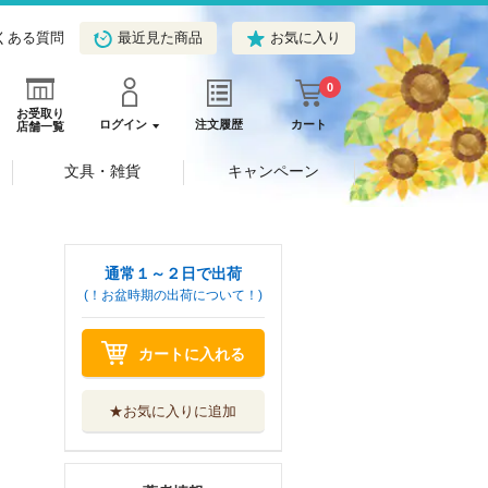
くある質問
最近見た商品
お気に入り
0
お受取り
ログイン
注文履歴
カート
店舗一覧
文具・雑貨
キャンペーン
通常１～２日で出荷
(！お盆時期の出荷について！)
カートに入れる
★お気に入りに追加