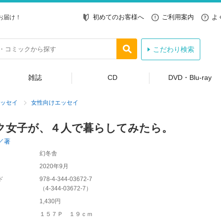
初めてのお客様へ
ご利用案内
よ
お届け！
こだわり検索
雑誌
CD
DVD・Blu-ray
ッセイ
女性向けエッセイ
ク女子が、４人で暮らしてみたら。
／著
幻冬舎
2020年9月
ド
978-4-344-03672-7
（
4-344-03672-7
）
1,430円
１５７Ｐ １９ｃｍ