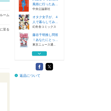
風俗に行ったあ...
中央公論新社
ルーム
オタク女子が、４
人で暮らしてみ...
幻冬舎コミックス
に至る
藤谷千明推し問答
！あなたにとっ...
東京ニュース通...
バンギャルちゃん
の老後 オタク...
ホーム社
オタク女子が、４
返品について
人で暮らしてみ...
幻冬舎
人恋しくて女性用
風俗に行ったあ...
中央公論新社
オタク女子が、４