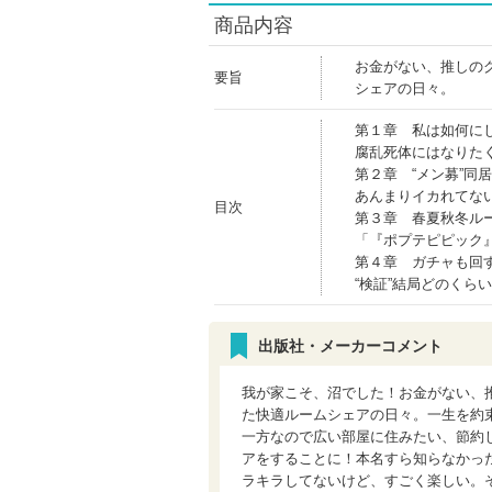
商品内容
お金がない、推しの
要旨
シェアの日々。
第１章 私は如何に
腐乱死体にはなりた
第２章 “メン募”
あんまりイカれてな
目次
第３章 春夏秋冬ルー
「『ポプテピピック
第４章 ガチャも回す
“検証”結局どのくら
出版社・メーカーコメント
我が家こそ、沼でした！お金がない、
た快適ルームシェアの日々。一生を約
一方なので広い部屋に住みたい、節約
アをすることに！本名すら知らなかっ
ラキラしてないけど、すごく楽しい。