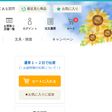
くある質問
最近見た商品
お気に入り
0
お受取り
ログイン
注文履歴
カート
店舗一覧
文具・雑貨
キャンペーン
通常１～２日で出荷
(！お盆時期の出荷について！)
カートに入れる
★お気に入りに追加