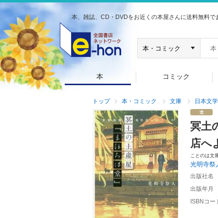
本、雑誌、CD・DVDをお近くの本屋さんに送料無料で
本
コミック
トップ
本・コミック
文庫
日本文学
冥土
店へ
ことのは文
光明寺祭
出版社名
出版年月
ISBNコー