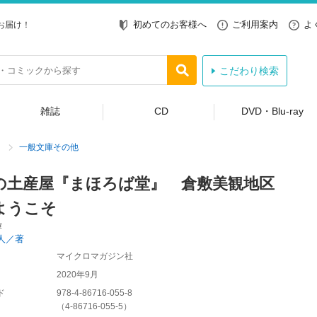
初めてのお客様へ
ご利用案内
よ
お届け！
こだわり検索
雑誌
CD
DVD・Blu-ray
一般文庫その他
の土産屋『まほろば堂』 倉敷美観地区
ようこそ
庫
人／著
マイクロマガジン社
2020年9月
ド
978-4-86716-055-8
（
4-86716-055-5
）