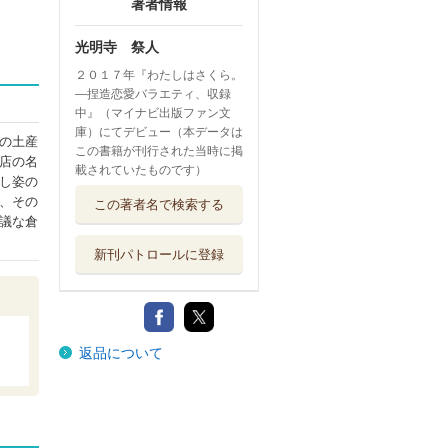
著者情報
光明寺 祭人
２０１７年『わたしはさくら。
―捏造恋愛バラエティ、収録
中』（マイナビ出版ファン文
庫）にてデビュー（本データは
の土産
この書籍が刊行された当時に掲
店の名
載されていたものです）
し姿の
、その
この著者名で検索する
議な倉
新刊パトロールに登録
返品について