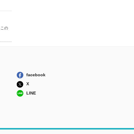
はこの
facebook
X
LINE