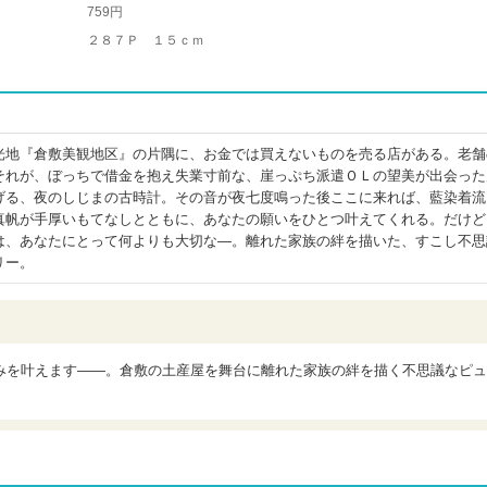
759円
２８７Ｐ １５ｃｍ
光地『倉敷美観地区』の片隅に、お金では買えないものを売る店がある。老舗
それが、ぼっちで借金を抱え失業寸前な、崖っぷち派遣ＯＬの望美が出会った
げる、夜のしじまの古時計。その音が夜七度鳴った後ここに来れば、藍染着流
真帆が手厚いもてなしとともに、あなたの願いをひとつ叶えてくれる。だけど
は、あなたにとって何よりも大切な―。離れた家族の絆を描いた、すこし不思
リー。
みを叶えます――。倉敷の土産屋を舞台に離れた家族の絆を描く不思議なピュ