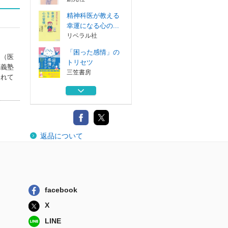
精神科医が教える
幸運になる心の...
リベラル社
「困った感情」の
了（医
トリセツ
應義塾
三笠書房
されて
「消えたい」「も
う終わりにした...
紀伊國屋書店
ふしぎなくらい心
返品について
の居心地がよく...
三笠書房
摂食障害の不安に
向き合う 対人...
創元社
facebook
精神科医が教える
X
幸運になる心の...
リベラル社
LINE