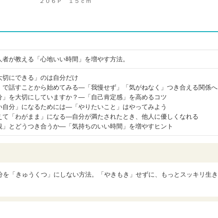
２０６Ｐ １５ｃｍ
人者が教える「心地いい時間」を増やす方法。
大切にできる」のは自分だけ
」で話すことから始めてみる―「我慢せず」「気がねなく」つき合える関係へ
分」を大切にしていますか？―「自己肯定感」を高めるコツ
い自分」になるためには―「やりたいこと」はやってみよう
えて「わがまま」になる―自分が満たされたとき、他人に優しくなれる
観」とどうつき合うか―「気持ちのいい時間」を増やすヒント
分を「きゅうくつ」にしない方法。「やきもき」せずに、もっとスッキリ生き