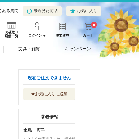
くある質問
最近見た商品
お気に入り
0
お受取り
ログイン
注文履歴
カート
店舗一覧
文具・雑貨
キャンペーン
現在ご注文できません
★お気に入りに追加
著者情報
水島 広子