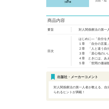
頁数・縦
商品内容
要旨
対人関係療法の第一
はじめに―「自分を
１章 「自分の言葉
２章 「人と違う自
目次
３章 「居心地のい
４章 ときには、あ
５章 「世間の価値
出版社・メーカーコメント
対人関係療法の第一人者が教える、自
られるヒントが満載！