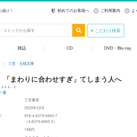
初めてのお客様へ
ご利用案内
よ
お届け！
こだわり検索
雑誌
CD
DVD・Blu-ray
三笠 王様文庫
、「まわりに合わせすぎ」てしまう人へ
Ｂ２０３－２
／著
三笠書房
2020年10月
ド
978-4-8379-6945-7
（
4-8379-6945-3
）
748円