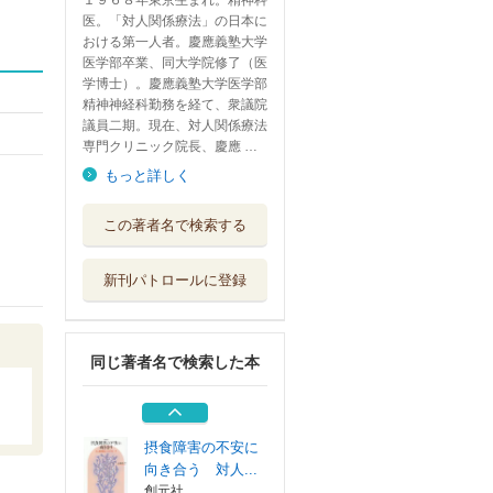
１９６８年東京生まれ。精神科
医。「対人関係療法」の日本に
おける第一人者。慶應義塾大学
医学部卒業、同大学院修了（医
学博士）。慶應義塾大学医学部
精神神経科勤務を経て、衆議院
議員二期。現在、対人関係療法
専門クリニック院長、慶應 …
もっと詳しく
「困った感情」の
この著者名で検索する
トリセツ
三笠書房
新刊パトロールに登録
「消えたい」「も
う終わりにした...
紀伊國屋書店
同じ著者名で検索した本
ふしぎなくらい心
の居心地がよく...
三笠書房
摂食障害の不安に
向き合う 対人...
創元社