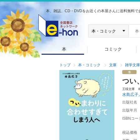
本、雑誌、CD・DVDをお近くの本屋さんに送料無料で
本
コミック
トップ
本・コミック
文庫
雑学文庫
つい
王様文庫 
水島広子
出版社名
出版年月
ISBNコー
税込価格