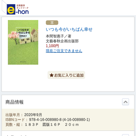
いつも今がいちばん幸せ
本間智惠子／著
文藝春秋企画出版部
1,100円
現在ご注文できません
商品情報
出版年月：
2020年9月
ISBNコード：
978-4-16-008980-8
(
4-16-008980-1
)
頁数・縦：
１８３Ｐ 図版１６Ｐ ２０ｃｍ