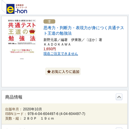
思考力・判断力・表現力が身につく共通テス
ト王道の勉強法
新野元基／編著 伊東敦／〔ほか〕著
ＫＡＤＯＫＡＷＡ
1,650円
現在ご注文できません
商品情報
出版年月：
2020年10月
ISBNコード：
978-4-04-604497-6
(
4-04-604497-7
)
頁数・縦：
２８０Ｐ １９ｃｍ