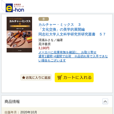
カルチャー・ミックス ３
「文化交換」の美学的展開編
同志社大学人文科学研究所研究叢書 ５７
清瀬みさを／編著
晃洋書房
3,190円
メーカーに在庫有無を確認し、お取り寄せ
通常1週間~4週間で出荷 ※品切れ等で入手できな
い場合もございます
商品情報
出版年月：
2020年10月