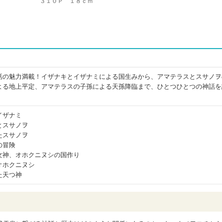
３１０Ｐ １８ｃｍ
話の魅力満載！イザナキとイザナミによる国生みから、アマテラスとスサノヲ
よる地上平定、アマテラスの子孫による天孫降臨まで、ひとつひとつの神話を
イザナミ
とスサノヲ
たスサノヲ
の冒険
女神、オホクニヌシの国作り
オホクニヌシ
た天つ神