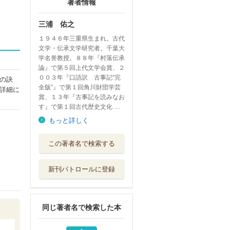
著者情報
三浦 佑之
１９４６年三重県生まれ。古代
文学・伝承文学研究者。千葉大
学名誉教授。８８年『村落伝承
論』で第５回上代文学会賞、２
００３年『口語訳 古事記“完
の訣
全版”』で第１回角川財団学芸
詳細に
賞、１３年『古事記を読みなお
す』で第１回古代歴史文化 …
もっと詳しく
口語訳日本霊異記
この著者名で検索する
ＫＡＤＯＫＡＷＡ
新刊パトロールに登録
日本霊異記の世界
ＫＡＤＯＫＡＷＡ
同じ著者名で検索した本
手塚治虫の歴史教
室