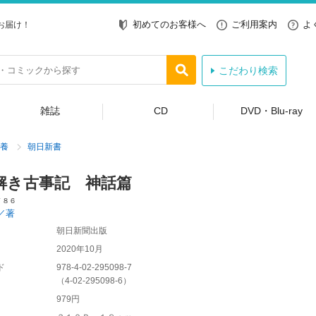
初めてのお客様へ
ご利用案内
よ
お届け！
こだわり検索
雑誌
CD
DVD・Blu-ray
養
朝日新書
解き古事記 神話篇
７８６
／著
朝日新聞出版
2020年10月
ド
978-4-02-295098-7
（
4-02-295098-6
）
979円