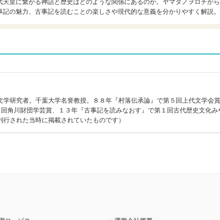
武天皇に繋がる神話と歴史はどのような関係にあるのか。ヤマタノヲロチから
事記の魅力、古事記を読むことの楽しさや現代的な意義を分かりやすく解説。
文学研究者。千葉大学名誉教授。８８年『村落伝承論』で第５回上代文学会
第１回角川財団学芸賞、１３年『古事記を読みなおす』で第１回古代歴史文化み
刊行された当時に掲載されていたものです）