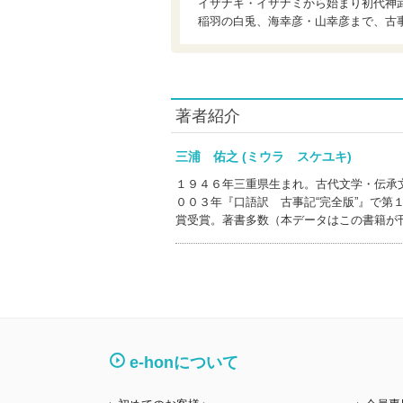
イザナキ・イザナミから始まり初代神
稲羽の白兎、海幸彦・山幸彦まで、古
著者紹介
三浦 佑之 (ミウラ スケユキ)
１９４６年三重県生まれ。古代文学・伝承
００３年『口語訳 古事記“完全版”』で
賞受賞。著書多数（本データはこの書籍が
e-honについて