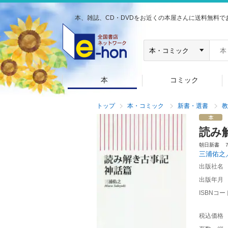
本、雑誌、CD・DVDをお近くの本屋さんに送料無料で
本
コミック
トップ
本・コミック
新書・選書
教
読み
朝日新書 
三浦佑之
出版社名
出版年月
ISBNコー
税込価格