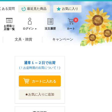
くある質問
最近見た商品
お気に入り
0
お受取り
ログイン
注文履歴
カート
店舗一覧
文具・雑貨
キャンペーン
通常１～２日で出荷
(！お盆時期の出荷について！)
カートに入れる
★お気に入りに追加