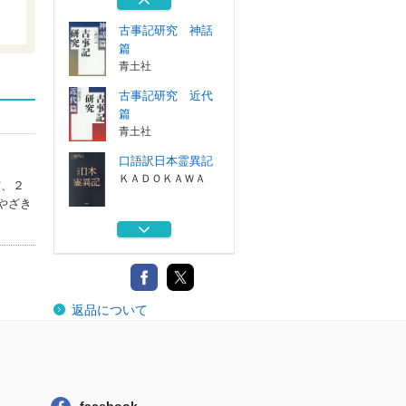
いそっぷ社
古事記研究 神話
篇
青土社
古事記研究 近代
篇
青土社
口語訳日本霊異記
ＫＡＤＯＫＡＷＡ
賞、２
やざき
日本霊異記の世界
ＫＡＤＯＫＡＷＡ
手塚治虫の歴史教
返品について
室
いそっぷ社
古事記研究 神話
篇
青土社