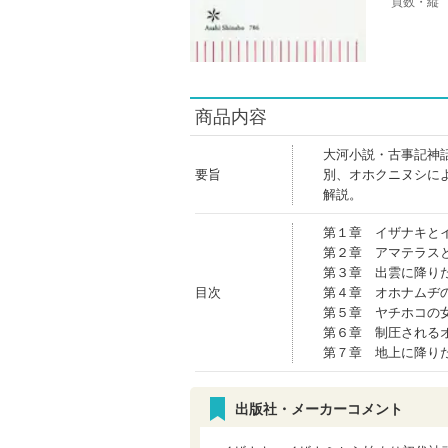
頁数・縦
商品内容
大河小説・古事記神
要旨
別、オホクニヌシに
解説。
第１章 イザナキと
第２章 アマテラス
第３章 出雲に降り
目次
第４章 オホナムヂ
第５章 ヤチホコの
第６章 制圧される
第７章 地上に降り
出版社・メーカーコメント