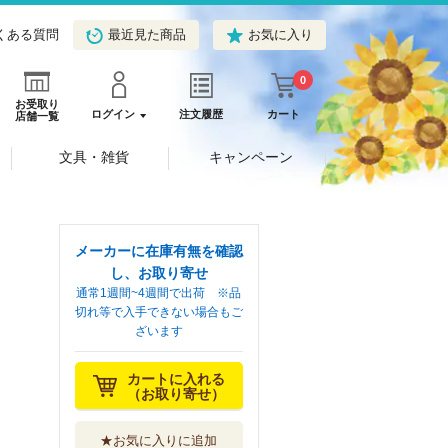
くある質問
最近見た商品
お気に入り
0
お受取り
ログイン
注文履歴
カート
店舗一覧
文具・雑貨
キャンペーン
メーカーに在庫有無を確認
し、お取り寄せ
通常1週間~4週間で出荷 ※品
切れ等で入手できない場合もご
ざいます
カートに入れる
（お取り寄せ）
★お気に入りに追加