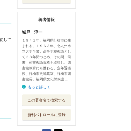
著者情報
城戸 淳一
使して
１９４１年、福岡県行橋市に生
まれる。１９６３年、北九州市
立大学卒業。高等学校教諭とし
て３８年間つとめ、その間、司
書、司書教諭資格を取得し、図
書館教育にも携わる。定年退職
後、行橋市史編纂室、行橋市図
書館長、福岡県文化財保護 …
もっと詳しく
この著者名で検索する
新刊パトロールに登録