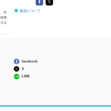
返品について
間、司
護指導
ータは
facebook
X
LINE