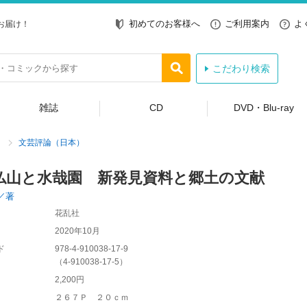
初めてのお客様へ
ご利用案内
よ
お届け！
こだわり検索
雑誌
CD
DVD・Blu-ray
文芸評論（日本）
仏山と水哉園 新発見資料と郷土の文献
／著
花乱社
2020年10月
ド
978-4-910038-17-9
（
4-910038-17-5
）
2,200円
２６７Ｐ ２０ｃｍ