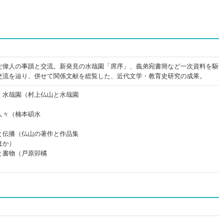
だ偉人の事蹟と交流。新発見の水哉園「席序」、義弟宛書簡など一次資料を駆
交流を辿り、併せて関係文献を総覧した、近代文学・教育史研究の成果。
・水哉園（村上仏山と水哉園
）
人々（楠本碩水
と伝播（仏山の著作と作品集
ほか）
と書物（戸原卯橘