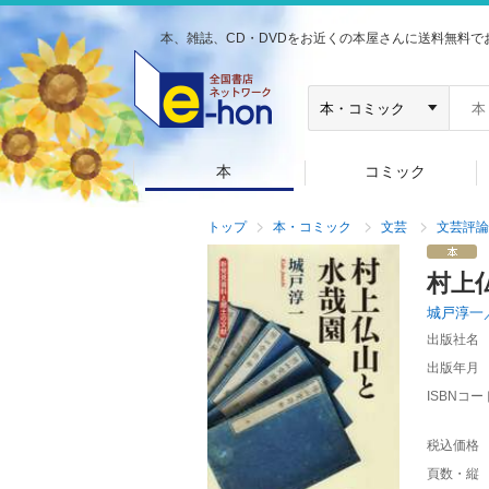
本、雑誌、CD・DVDをお近くの本屋さんに送料無料で
本
コミック
トップ
本・コミック
文芸
文芸評論
村上
城戸淳一
出版社名
出版年月
ISBNコー
税込価格
頁数・縦