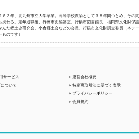
９６３年、北九州市立大学卒業。高等学校教諭として３８年間つとめ、その
も携わる。定年退職後、行橋市史編纂室、行橋市図書館長、福岡県文化財保
かんだ郷土史研究会、小倉郷土会などの会員。行橋市文化財調査委員（本デ
たものです）
用サービス
運営会社概要
店について
特定商取引法に基づく表示
プライバシーポリシー
会員規約