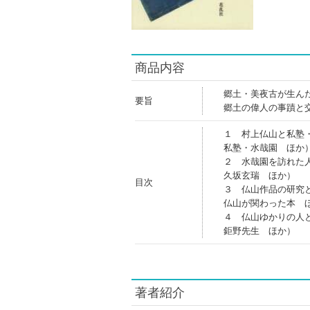
商品内容
郷土・美夜古が生ん
要旨
郷土の偉人の事蹟と
１ 村上仏山と私塾
私塾・水哉園 ほか
２ 水哉園を訪れた
久坂玄瑞 ほか）
目次
３ 仏山作品の研究
仏山が関わった本 
４ 仏山ゆかりの人
鉅野先生 ほか）
著者紹介