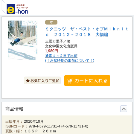
ミクニッツ ザ・ベスト・オブＭｉｋｎｉｔ
ｓ ２０１２－２０１８ 大物編
三國万里子／著
文化学園文化出版局
1,980円
通常１～２日で出荷
(！お盆時期の出荷について！)
商品情報
出版年月：
2020年10月
ISBNコード：
978-4-579-11731-4
(
4-579-11731-X
)
頁数・縦：
１３５Ｐ ２６ｃｍ