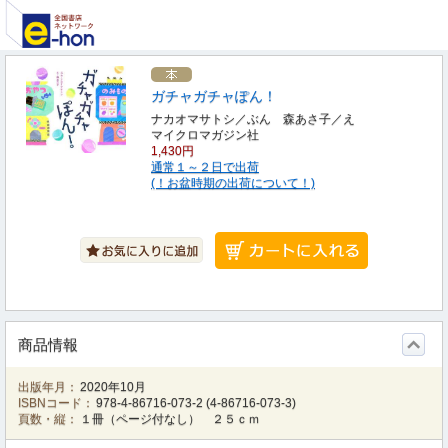
ガチャガチャぽん！
ナカオマサトシ／ぶん 森あさ子／え
マイクロマガジン社
1,430円
通常１～２日で出荷
(！お盆時期の出荷について！)
商品情報
出版年月：
2020年10月
ISBNコード：
978-4-86716-073-2
(
4-86716-073-3
)
頁数・縦：
１冊（ページ付なし） ２５ｃｍ