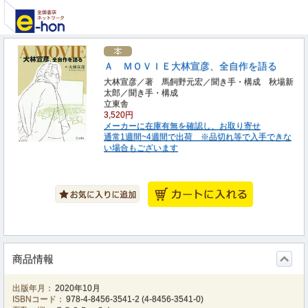
Ａ ＭＯＶＩＥ大林宣彦、全自作を語る
大林宣彦／著 馬飼野元宏／聞き手・構成 秋場新
太郎／聞き手・構成
立東舎
3,520円
メーカーに在庫有無を確認し、お取り寄せ
通常1週間~4週間で出荷 ※品切れ等で入手できな
い場合もございます
商品情報
出版年月：
2020年10月
ISBNコード：
978-4-8456-3541-2
(
4-8456-3541-0
)