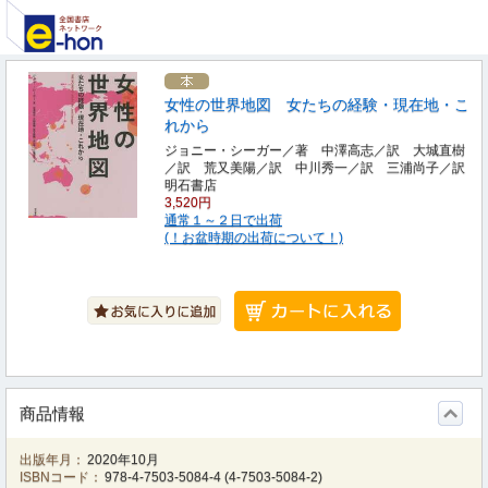
女性の世界地図 女たちの経験・現在地・こ
れから
ジョニー・シーガー／著 中澤高志／訳 大城直樹
／訳 荒又美陽／訳 中川秀一／訳 三浦尚子／訳
明石書店
3,520円
通常１～２日で出荷
(！お盆時期の出荷について！)
商品情報
出版年月：
2020年10月
ISBNコード：
978-4-7503-5084-4
(
4-7503-5084-2
)