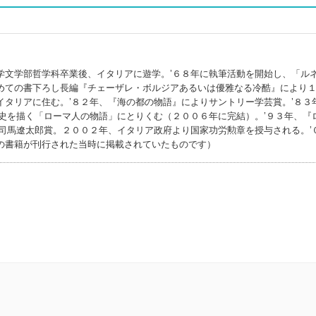
学文学部哲学科卒業後、イタリアに遊学。’６８年に執筆活動を開始し、「ル
めての書下ろし長編『チェーザレ・ボルジアあるいは優雅なる冷酷』により
タリアに住む。’８２年、『海の都の物語』によりサントリー学芸賞。’８３
史を描く「ローマ人の物語」にとりくむ（２００６年に完結）。’９３年、『
司馬遼太郎賞。２００２年、イタリア政府より国家功労勲章を授与される。’
の書籍が刊行された当時に掲載されていたものです）