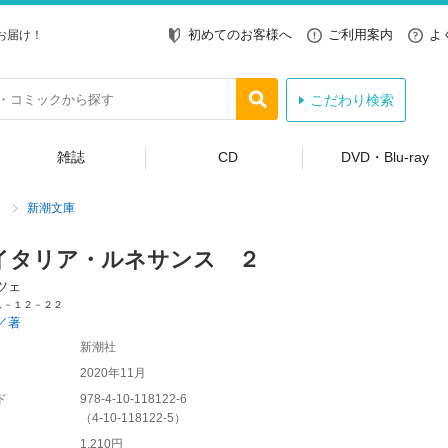
初めてのお客様へ
ご利用案内
よ
お届け！
こだわり検索
雑誌
CD
DVD・Blu-ray
新潮文庫
イタリア・ルネサンス ２
ツェ
し－１２－２２
／著
新潮社
2020年11月
ド
978-4-10-118122-6
（
4-10-118122-5
）
1,210円