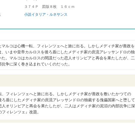
３７４Ｐ 図版８枚 １６ｃｍ
名
小説イタリア・ルネサンス
たマルコは心機一転、フィレンツェへと旅に出る。しかしメディチ家が善政を
は、いまや皇帝カルロスを後ろ盾にしたメディチ家の庶流アレッサンドロの独
いた。マルコはカルロスの間諜だった恋人オリンピアと再会を果たしたが、二
部抗争に深く巻き込まれていくのだった。
転、フィレンツェへと旅に出る。しかしメディチ家が善政を敷いたかつての
後ろ盾にしたメディチ家の庶流アレッサンドロの独裁する傀儡国家へと堕して
恋人オリンピアと再会を果たしたが、二人はメディチ家の泥沼の内部抗争に深
のフィレンツェ』改題。