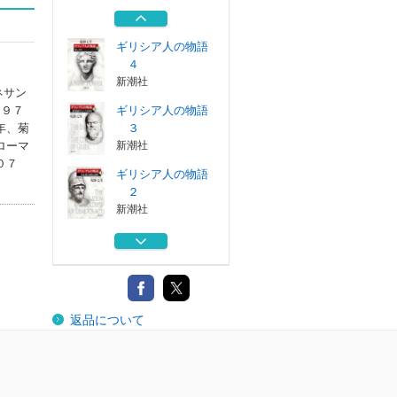
文藝春秋
ギリシア人の物語
４
新潮社
ネサン
１９７
ギリシア人の物語
年、菊
３
ローマ
新潮社
０７
ギリシア人の物語
２
新潮社
ギリシア人の物語
１
新潮社
ローマ人への質問
返品について
文藝春秋
ギリシア人の物語
４