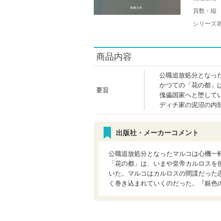
頁数・縦
シリーズ
商品内容
公職追放処分となっ
かつての「花の都」
要旨
傀儡国家へと堕して
ディチ家の泥沼の内
出版社・メーカーコメント
公職追放処分となったマルコは心機一
「花の都」は、いまや皇帝カルロスを
いた。マルコはカルロスの間諜だった
く巻き込まれていくのだった。『銀色