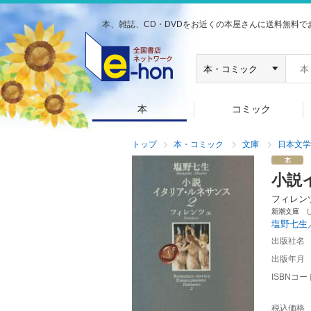
本、雑誌、CD・DVDをお近くの本屋さんに送料無料で
本
コミック
トップ
本・コミック
文庫
日本文学
小説
フィレン
新潮文庫 
塩野七生
出版社名
出版年月
ISBNコー
税込価格