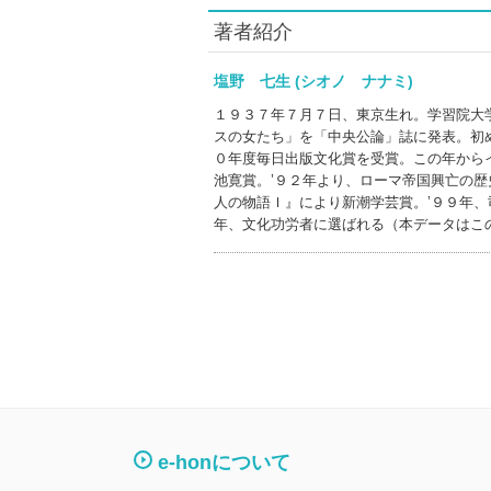
著者紹介
塩野 七生 (シオノ ナナミ)
１９３７年７月７日、東京生れ。学習院大
スの女たち」を「中央公論」誌に発表。初
０年度毎日出版文化賞を受賞。この年からイ
池寛賞。’９２年より、ローマ帝国興亡の歴
人の物語Ｉ』により新潮学芸賞。’９９年、
年、文化功労者に選ばれる（本データはこ
e-honについて