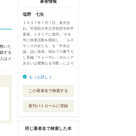
著者情報
塩野 七生
１９３７年７月７日、東京生
れ。学習院大学文学部哲学科卒
業後、イタリアに遊学。’６８
年に執筆活動を開始し、「ルネ
サンスの女たち」を「中央公
敷いた
論」誌に発表。初めての書下ろ
裁する
し長編『チェーザレ・ボルジア
人はメ
あるいは優雅なる冷酷』により
…
もっと詳しく
ギリシア人の物語
この著者名で検索する
２
新潮社
新刊パトロールに登録
ギリシア人の物語
１
新潮社
同じ著者名で検索した本
ローマ人への質問