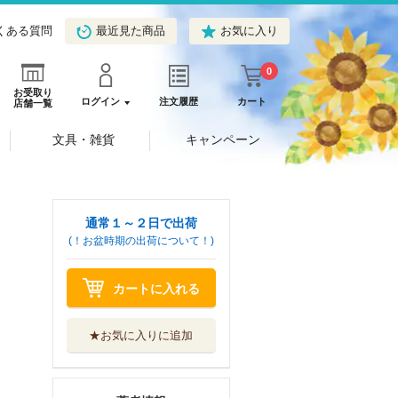
くある質問
最近見た商品
お気に入り
0
お受取り
ログイン
注文履歴
カート
店舗一覧
文具・雑貨
キャンペーン
通常１～２日で出荷
(！お盆時期の出荷について！)
カートに入れる
★お気に入りに追加