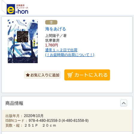
海をあげる
上間陽子／著
筑摩書房
1,760円
通常１～２日で出荷
(！お盆時期の出荷について！)
商品情報
出版年月：
2020年10月
ISBNコード：
978-4-480-81558-3
(
4-480-81558-9
)
頁数・縦：
２５１Ｐ ２０ｃｍ