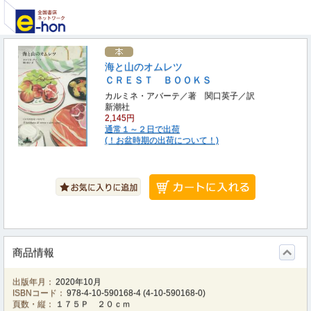
海と山のオムレツ
ＣＲＥＳＴ ＢＯＯＫＳ
カルミネ・アバーテ／著 関口英子／訳
新潮社
2,145円
通常１～２日で出荷
(！お盆時期の出荷について！)
商品情報
出版年月：
2020年10月
ISBNコード：
978-4-10-590168-4
(
4-10-590168-0
)
頁数・縦：
１７５Ｐ ２０ｃｍ