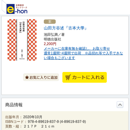
山田方谷述『古本大學』
池田弘満／著
明徳出版社
2,200円
メーカーに在庫有無を確認し、お取り寄せ
通常1週間~4週間で出荷 ※品切れ等で入手できな
い場合もございます
商品情報
出版年月：
2020年10月
ISBNコード：
978-4-89619-837-9
(
4-89619-837-9
)
頁数・縦：
２１７Ｐ ２１ｃｍ